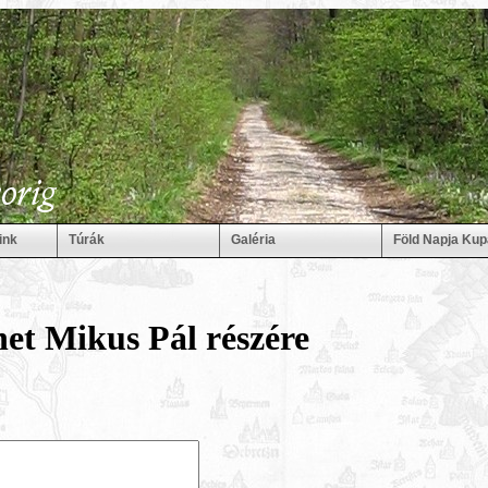
ink
Túrák
Galéria
Föld Napja Kup
et Mikus Pál részére