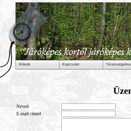
Rólunk
Kapcsolat
Túramozgalma
Üzen
Neved
E-mail címed