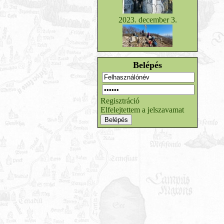
2023. december 3.
Belépés
Regisztráció
Elfelejtettem a jelszavamat