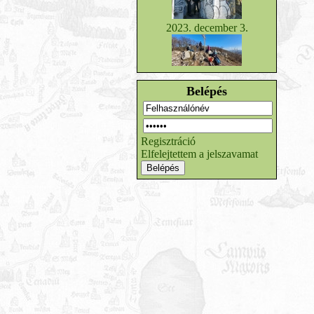
2023. december 3.
Belépés
Regisztráció
Elfelejtettem a jelszavamat