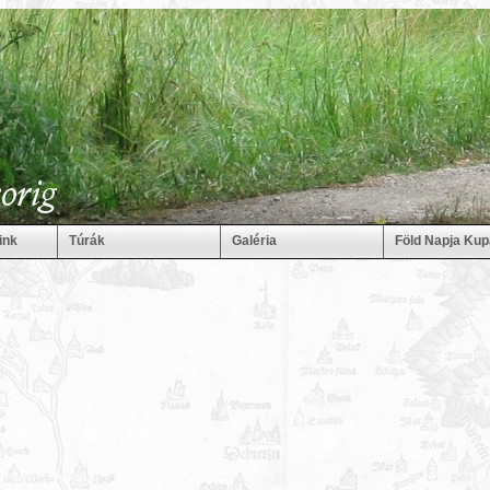
ink
Túrák
Galéria
Föld Napja Kup