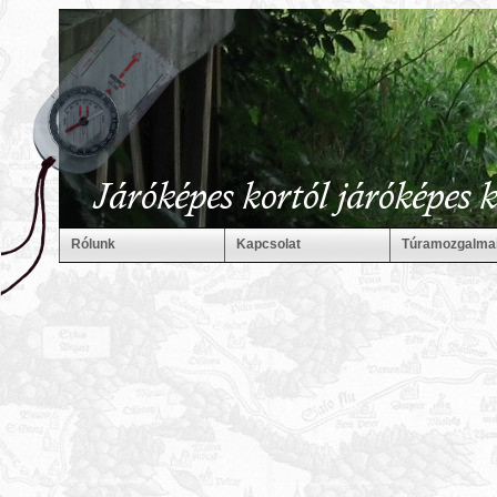
Rólunk
Kapcsolat
Túramozgalma