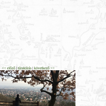
<< előző
|
túrakiírás
|
következő >>